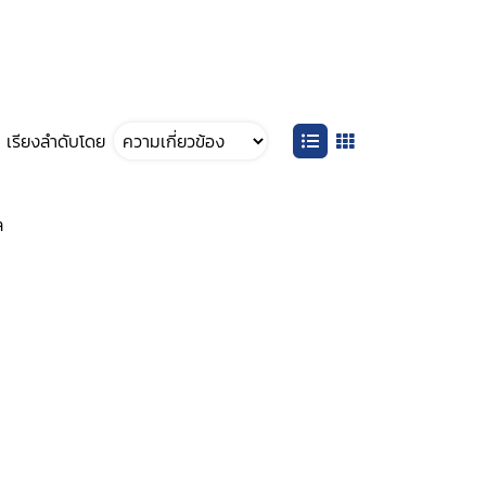
เรียงลำดับโดย
ล