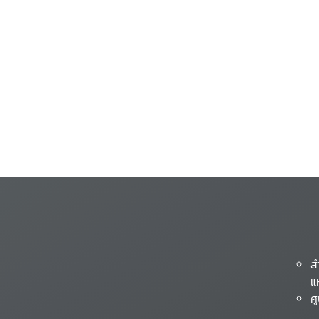
ส
แ
ศ