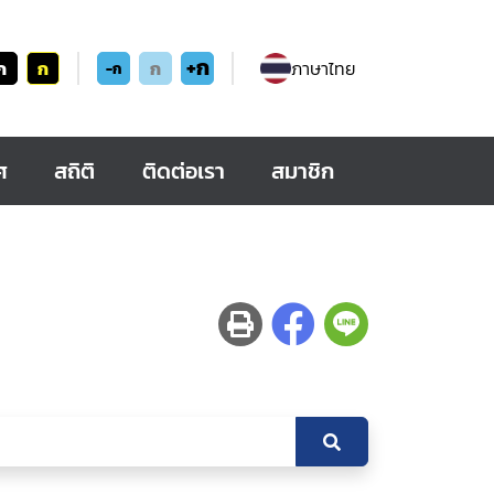
+ก
ก
ก
ก
ภาษาไทย
-ก
ศ
สถิติ
ติดต่อเรา
สมาชิก