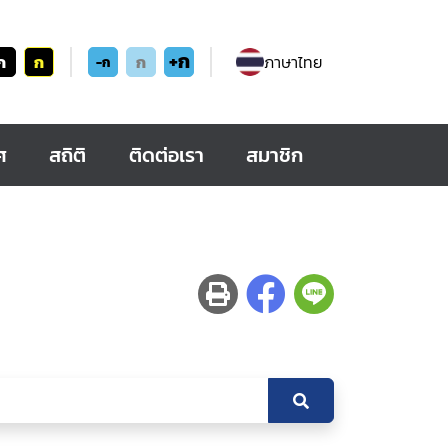
+ก
ก
ก
ก
ภาษาไทย
-ก
ศ
สถิติ
ติดต่อเรา
สมาชิก