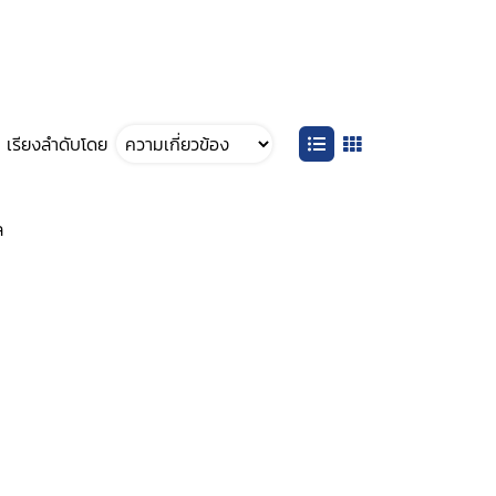
เรียงลำดับโดย
ล