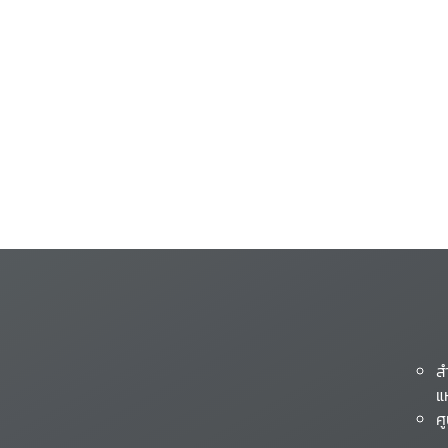
ส
แ
ศ