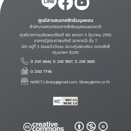
ศูนย์สารสนเทศสิทธิมนุษยชน
สำนักงานคณะกรรมการสิทธิมนุษยชนแห่งชาติ
ศูนย์ราชการเฉลิมพระเกียรติ 80 พรรษา 5 ธันวาคม 2550
อาคารรัฐประศาสนภักดี (อาคารบี) ชั้น 7
120 หมู่ที่ 3 ถนนแจ้งวัฒนะ แขวงทุ่งสองห้อง เขตหลักสี่
กรุงเทพฯ 10210
0 2141 3844, 0 2141 1987, 0 2141 3881
0 2143 7746
NHRCT.Library@gmail.com; library@nhrc.or.th