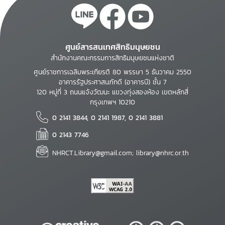
ศูนย์สารสนเทศสิทธิมนุษยชน
สำนักงานคณะกรรมการสิทธิมนุษยชนแห่งชาติ
ศูนย์ราชการเฉลิมพระเกียรติ 80 พรรษา 5 ธันวาคม 2550
อาคารรัฐประศาสนภักดี (อาคารบี) ชั้น 7
120 หมู่ที่ 3 ถนนแจ้งวัฒนะ แขวงทุ่งสองห้อง เขตหลักสี่
กรุงเทพฯ 10210
0 2141 3844, 0 2141 1987, 0 2141 3881
0 2143 7746
NHRCT.Library@gmail.com; library@nhrc.or.th