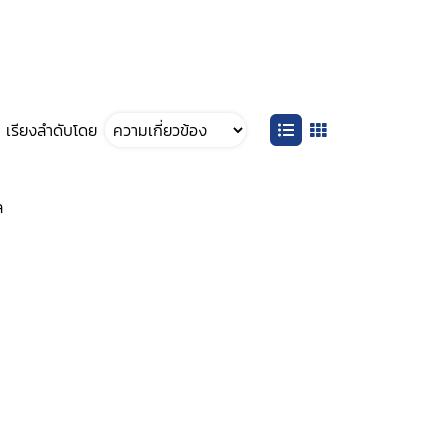
เรียงลำดับโดย
ล