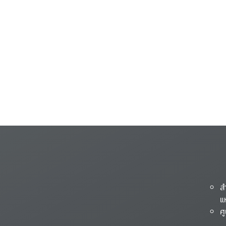
ส
แ
ศ