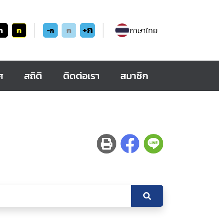
+ก
ก
ก
ก
ภาษาไทย
-ก
ศ
สถิติ
ติดต่อเรา
สมาชิก