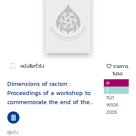
หนังสือทั่วไป
รายการ
โปรด
Dimensions of racism :
H
T
Proceedings of a workshop to
1521
commemorate the end of the
W926
United Nations third decade to
2005
combat racism and racial
discrimination, Paris, 19-20
ผู้แต่ง: