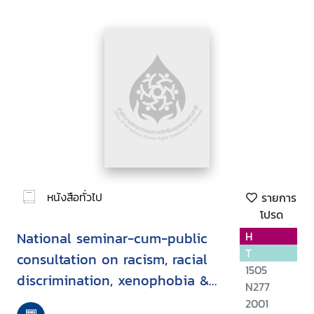
หนังสือทั่วไป
รายการ
โปรด
National seminar-cum-public
H
T
consultation on racism, racial
1505
discrimination, xenophobia &
N277
related intolerance, held at
2001