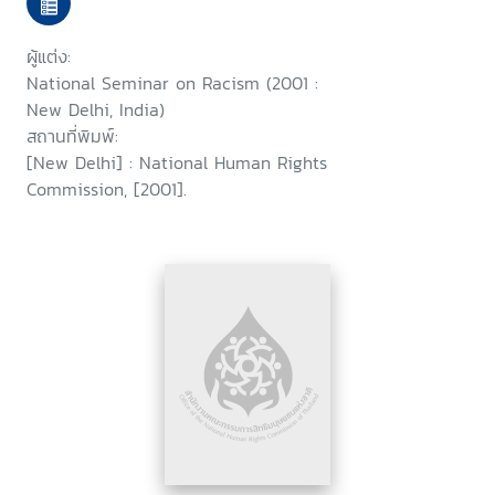
New Delhi on 11 August, 2001 :
a report
ผู้แต่ง:
National Seminar on Racism (2001 :
New Delhi, India)
สถานที่พิมพ์:
[New Delhi] : National Human Rights
Commission, [2001].