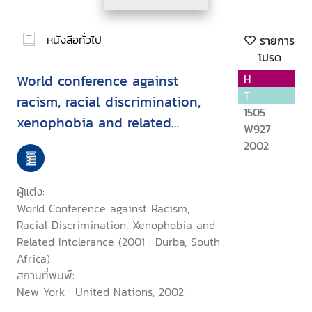
หนังสือทั่วไป
รายการ
โปรด
World conference against
H
T
racism, racial discrimination,
1505
xenophobia and related
W927
intolerance : declaration and
2002
programme of action
ผู้แต่ง:
World Conference against Racism,
Racial Discrimination, Xenophobia and
Related Intolerance (2001 : Durba, South
Africa)
สถานที่พิมพ์:
New York : United Nations, 2002.