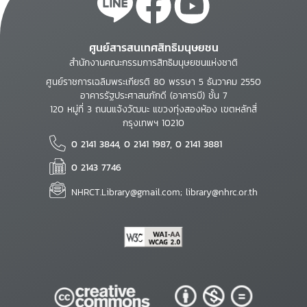
ศูนย์สารสนเทศสิทธิมนุษยชน
สำนักงานคณะกรรมการสิทธิมนุษยชนแห่งชาติ
ศูนย์ราชการเฉลิมพระเกียรติ 80 พรรษา 5 ธันวาคม 2550
อาคารรัฐประศาสนภักดี (อาคารบี) ชั้น 7
120 หมู่ที่ 3 ถนนแจ้งวัฒนะ แขวงทุ่งสองห้อง เขตหลักสี่
กรุงเทพฯ 10210
0 2141 3844, 0 2141 1987, 0 2141 3881
0 2143 7746
NHRCT.Library@gmail.com; library@nhrc.or.th