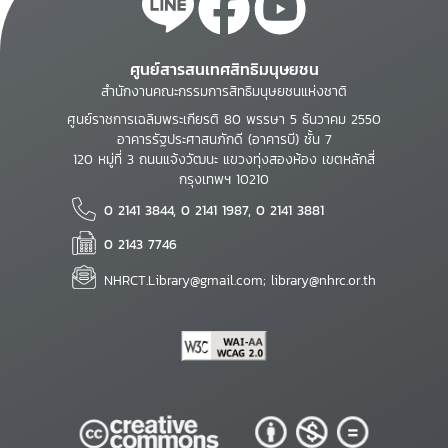
ศูนย์สารสนเทศสิทธิมนุษยชน
สำนักงานคณะกรรมการสิทธิมนุษยชนแห่งชาติ
ศูนย์ราชการเฉลิมพระเกียรติ 80 พรรษา 5 ธันวาคม 2550
อาคารรัฐประศาสนภักดี (อาคารบี) ชั้น 7
120 หมู่ที่ 3 ถนนแจ้งวัฒนะ แขวงทุ่งสองห้อง เขตหลักสี่
กรุงเทพฯ 10210
0 2141 3844, 0 2141 1987, 0 2141 3881
0 2143 7746
NHRCT.Library@gmail.com; library@nhrc.or.th