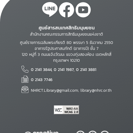
ศูนย์สารสนเทศสิทธิมนุษยชน
สำนักงานคณะกรรมการสิทธิมนุษยชนแห่งชาติ
ศูนย์ราชการเฉลิมพระเกียรติ 80 พรรษา 5 ธันวาคม 2550
อาคารรัฐประศาสนภักดี (อาคารบี) ชั้น 7
120 หมู่ที่ 3 ถนนแจ้งวัฒนะ แขวงทุ่งสองห้อง เขตหลักสี่
กรุงเทพฯ 10210
0 2141 3844, 0 2141 1987, 0 2141 3881
0 2143 7746
NHRCT.Library@gmail.com; library@nhrc.or.th