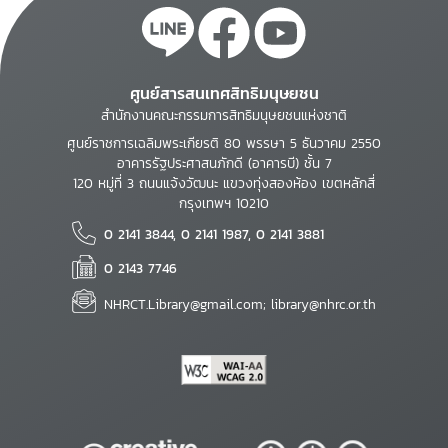
ศูนย์สารสนเทศสิทธิมนุษยชน
สำนักงานคณะกรรมการสิทธิมนุษยชนแห่งชาติ
ศูนย์ราชการเฉลิมพระเกียรติ 80 พรรษา 5 ธันวาคม 2550
อาคารรัฐประศาสนภักดี (อาคารบี) ชั้น 7
120 หมู่ที่ 3 ถนนแจ้งวัฒนะ แขวงทุ่งสองห้อง เขตหลักสี่
กรุงเทพฯ 10210
0 2141 3844, 0 2141 1987, 0 2141 3881
0 2143 7746
NHRCT.Library@gmail.com; library@nhrc.or.th