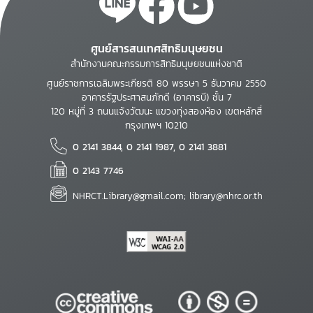
ศูนย์สารสนเทศสิทธิมนุษยชน
สำนักงานคณะกรรมการสิทธิมนุษยชนแห่งชาติ
ศูนย์ราชการเฉลิมพระเกียรติ 80 พรรษา 5 ธันวาคม 2550
อาคารรัฐประศาสนภักดี (อาคารบี) ชั้น 7
120 หมู่ที่ 3 ถนนแจ้งวัฒนะ แขวงทุ่งสองห้อง เขตหลักสี่
กรุงเทพฯ 10210
0 2141 3844, 0 2141 1987, 0 2141 3881
0 2143 7746
NHRCT.Library@gmail.com; library@nhrc.or.th