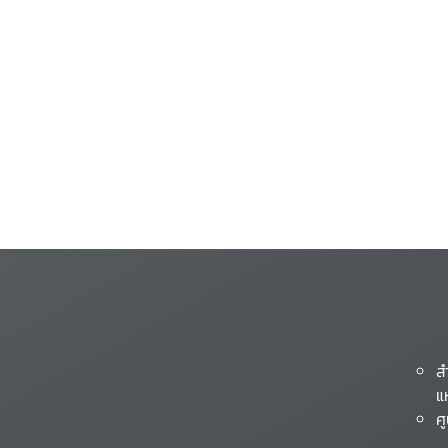
ส
แ
ศ