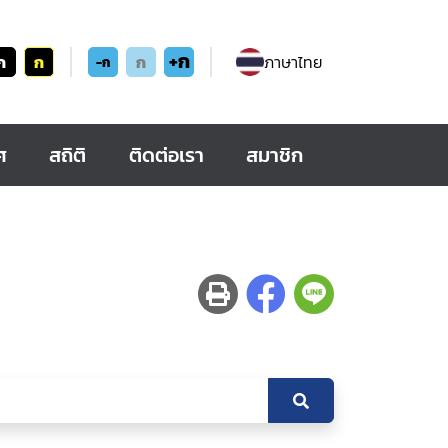
+ก
ก
ก
ก
ภาษาไทย
-ก
ศ
สถิติ
ติดต่อเรา
สมาชิก