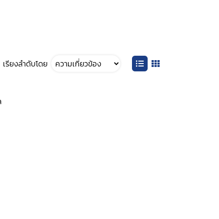
เรียงลำดับโดย
ล