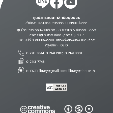
ศูนย์สารสนเทศสิทธิมนุษยชน
สำนักงานคณะกรรมการสิทธิมนุษยชนแห่งชาติ
ศูนย์ราชการเฉลิมพระเกียรติ 80 พรรษา 5 ธันวาคม 2550
อาคารรัฐประศาสนภักดี (อาคารบี) ชั้น 7
120 หมู่ที่ 3 ถนนแจ้งวัฒนะ แขวงทุ่งสองห้อง เขตหลักสี่
กรุงเทพฯ 10210
0 2141 3844, 0 2141 1987, 0 2141 3881
0 2143 7746
NHRCT.Library@gmail.com; library@nhrc.or.th