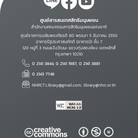
ศูนย์สารสนเทศสิทธิมนุษยชน
สำนักงานคณะกรรมการสิทธิมนุษยชนแห่งชาติ
ศูนย์ราชการเฉลิมพระเกียรติ 80 พรรษา 5 ธันวาคม 2550
อาคารรัฐประศาสนภักดี (อาคารบี) ชั้น 7
120 หมู่ที่ 3 ถนนแจ้งวัฒนะ แขวงทุ่งสองห้อง เขตหลักสี่
กรุงเทพฯ 10210
0 2141 3844, 0 2141 1987, 0 2141 3881
0 2143 7746
NHRCT.Library@gmail.com; library@nhrc.or.th