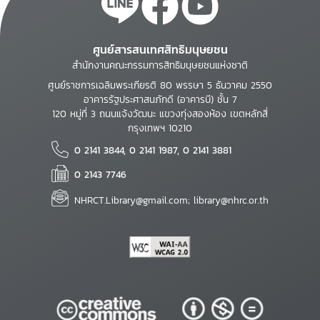
ศูนย์สารสนเทศสิทธิมนุษยชน
สำนักงานคณะกรรมการสิทธิมนุษยชนแห่งชาติ
ศูนย์ราชการเฉลิมพระเกียรติ 80 พรรษา 5 ธันวาคม 2550
อาคารรัฐประศาสนภักดี (อาคารบี) ชั้น 7
120 หมู่ที่ 3 ถนนแจ้งวัฒนะ แขวงทุ่งสองห้อง เขตหลักสี่
กรุงเทพฯ 10210
0 2141 3844, 0 2141 1987, 0 2141 3881
0 2143 7746
NHRCT.Library@gmail.com; library@nhrc.or.th