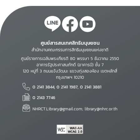
ศูนย์สารสนเทศสิทธิมนุษยชน
สำนักงานคณะกรรมการสิทธิมนุษยชนแห่งชาติ
ศูนย์ราชการเฉลิมพระเกียรติ 80 พรรษา 5 ธันวาคม 2550
อาคารรัฐประศาสนภักดี (อาคารบี) ชั้น 7
120 หมู่ที่ 3 ถนนแจ้งวัฒนะ แขวงทุ่งสองห้อง เขตหลักสี่
กรุงเทพฯ 10210
0 2141 3844, 0 2141 1987, 0 2141 3881
0 2143 7746
NHRCT.Library@gmail.com; library@nhrc.or.th