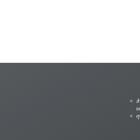
ส
แ
ศ