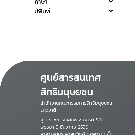
ภาษา
ปีพิมพ์
ศูนย์สารสนเทศ
สิทธิมนุษยชน
สำนักงานคณะกรรมการสิทธิมนุษยชน
แห่งชาติ
ศูนย์ราชการเฉลิมพระเกียรติ 80
พรรษา 5 ธันวาคม 2550
อาคารรัฐประศาสนภักดี (อาคารบี) ชั้น