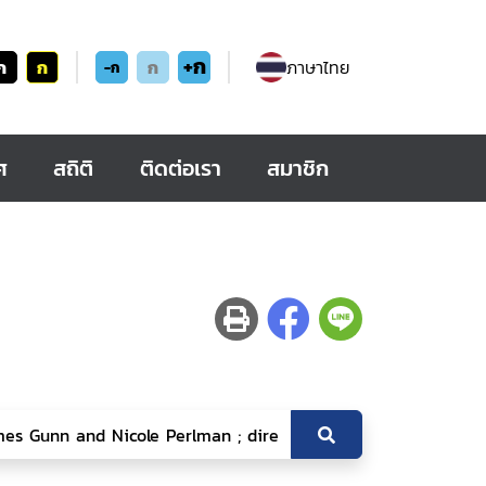
+ก
ก
ก
ก
ภาษาไทย
-ก
ศ
สถิติ
ติดต่อเรา
สมาชิก