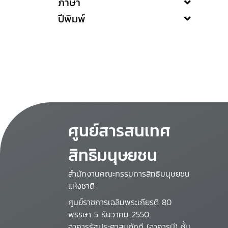
ภาษา
ปีพิมพ์
ศูนย์สารสนเทศ
สิทธิมนุษยชน
สำนักงานคณะกรรมการสิทธิมนุษยชน
แห่งชาติ
ศูนย์ราชการเฉลิมพระเกียรติ 80
พรรษา 5 ธันวาคม 2550
อาคารรัฐประศาสนภักดี (อาคารบี) ชั้น