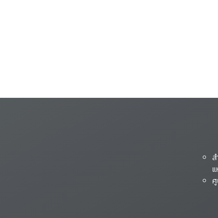
ส
แ
ศ