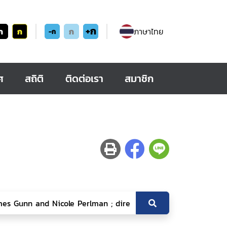
+ก
ก
ก
ก
ภาษาไทย
-ก
ศ
สถิติ
ติดต่อเรา
สมาชิก