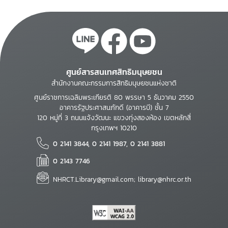
ศูนย์สารสนเทศสิทธิมนุษยชน
สำนักงานคณะกรรมการสิทธิมนุษยชนแห่งชาติ
ศูนย์ราชการเฉลิมพระเกียรติ 80 พรรษา 5 ธันวาคม 2550
อาคารรัฐประศาสนภักดี (อาคารบี) ชั้น 7
120 หมู่ที่ 3 ถนนแจ้งวัฒนะ แขวงทุ่งสองห้อง เขตหลักสี่
กรุงเทพฯ 10210
0 2141 3844, 0 2141 1987, 0 2141 3881
0 2143 7746
NHRCT.Library@gmail.com; library@nhrc.or.th