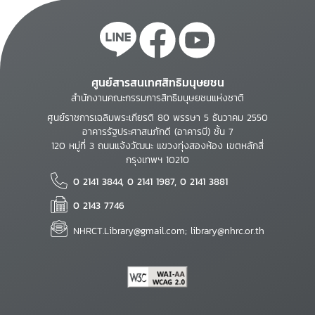
ศูนย์สารสนเทศสิทธิมนุษยชน
สำนักงานคณะกรรมการสิทธิมนุษยชนแห่งชาติ
ศูนย์ราชการเฉลิมพระเกียรติ 80 พรรษา 5 ธันวาคม 2550
อาคารรัฐประศาสนภักดี (อาคารบี) ชั้น 7
120 หมู่ที่ 3 ถนนแจ้งวัฒนะ แขวงทุ่งสองห้อง เขตหลักสี่
กรุงเทพฯ 10210
0 2141 3844, 0 2141 1987, 0 2141 3881
0 2143 7746
NHRCT.Library@gmail.com; library@nhrc.or.th