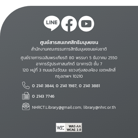
ศูนย์สารสนเทศสิทธิมนุษยชน
สำนักงานคณะกรรมการสิทธิมนุษยชนแห่งชาติ
ศูนย์ราชการเฉลิมพระเกียรติ 80 พรรษา 5 ธันวาคม 2550
อาคารรัฐประศาสนภักดี (อาคารบี) ชั้น 7
120 หมู่ที่ 3 ถนนแจ้งวัฒนะ แขวงทุ่งสองห้อง เขตหลักสี่
กรุงเทพฯ 10210
0 2141 3844, 0 2141 1987, 0 2141 3881
0 2143 7746
NHRCT.Library@gmail.com; library@nhrc.or.th