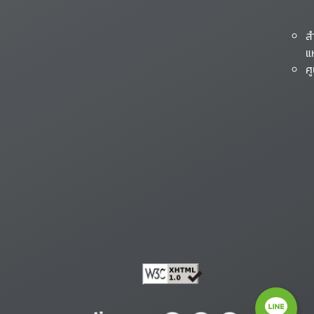
ส
แ
ศ