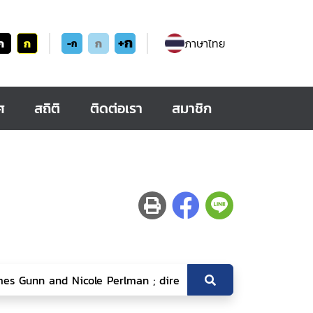
+ก
ก
ก
ก
ภาษาไทย
-ก
ศ
สถิติ
ติดต่อเรา
สมาชิก