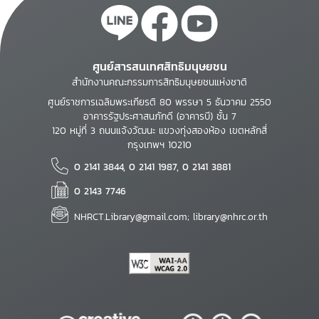
ศูนย์สารสนเทศสิทธิมนุษยชน
สำนักงานคณะกรรมการสิทธิมนุษยชนแห่งชาติ
ศูนย์ราชการเฉลิมพระเกียรติ 80 พรรษา 5 ธันวาคม 2550
อาคารรัฐประศาสนภักดี (อาคารบี) ชั้น 7
120 หมู่ที่ 3 ถนนแจ้งวัฒนะ แขวงทุ่งสองห้อง เขตหลักสี่
กรุงเทพฯ 10210
0 2141 3844, 0 2141 1987, 0 2141 3881
0 2143 7746
NHRCT.Library@gmail.com; library@nhrc.or.th