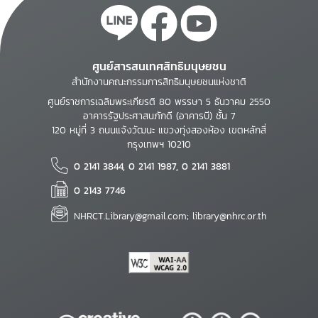
ศูนย์สารสนเทศสิทธิมนุษยชน
สำนักงานคณะกรรมการสิทธิมนุษยชนแห่งชาติ
ศูนย์ราชการเฉลิมพระเกียรติ 80 พรรษา 5 ธันวาคม 2550
อาคารรัฐประศาสนภักดี (อาคารบี) ชั้น 7
120 หมู่ที่ 3 ถนนแจ้งวัฒนะ แขวงทุ่งสองห้อง เขตหลักสี่
กรุงเทพฯ 10210
0 2141 3844, 0 2141 1987, 0 2141 3881
0 2143 7746
NHRCT.Library@gmail.com; library@nhrc.or.th