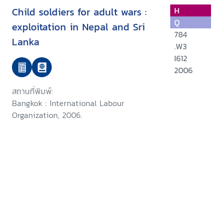
Child soldiers for adult wars :
H
Q
exploitation in Nepal and Sri
784
Lanka
.W3
I612
2006
สถานที่พิมพ์:
Bangkok : International Labour
Organization, 2006.