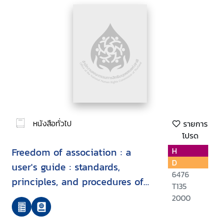
หนังสือทั่วไป
รายการ
โปรด
Freedom of association : a
H
D
user's guide : standards,
6476
principles, and procedures of
T135
the International Labour
2000
Organization