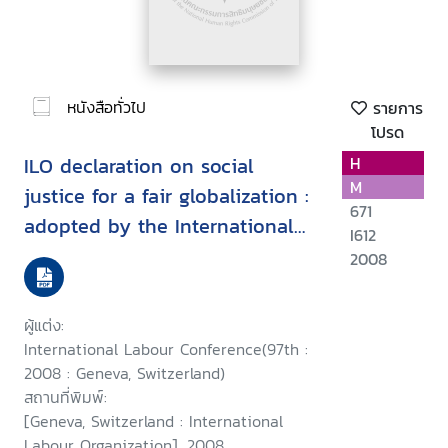
หนังสือทั่วไป
รายการ
โปรด
ILO declaration on social
H
M
justice for a fair globalization :
671
adopted by the International
I612
Labour Conference at its
2008
ninety-seventh session,
Geneva,10 June 2008
ผู้แต่ง:
International Labour Conference(97th :
2008 : Geneva, Switzerland)
สถานที่พิมพ์:
[Geneva, Switzerland : International
Labour Organization], 2008.