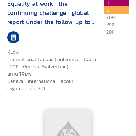
Equality at work : the
H
D
continuing challenge : global
7090
report under the follow-up to
I612
the ILO Declaration on
2011
Fundamental Principles and
Rights at Work
ผู้แต่ง:
International Labour Conference. (100th
: 2011 : Geneva, Switzerland)
สถานที่พิมพ์:
Geneva : International Labour
Organization, 2011.