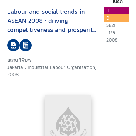
โปรด
Labour and social trends in
H
D
ASEAN 2008 : driving
5821
competitiveness and prosperity
L125
with decent work
2008
สถานที่พิมพ์:
Jakarta : Industrial Labour Organization,
2008.