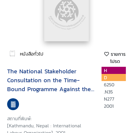
หนังสือทั่วไป
รายการ
โปรด
The National Stakeholder
H
D
Consultation on the Time-
6250
Bound Programme Against the
.N35
Worst Forms of Child Labour in
N277
Nepal
2001
สถานที่พิมพ์:
[Kathmandu, Nepal : International
Labour Organization], 2001.