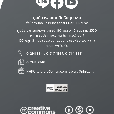
ศูนย์สารสนเทศสิทธิมนุษยชน
สำนักงานคณะกรรมการสิทธิมนุษยชนแห่งชาติ
ศูนย์ราชการเฉลิมพระเกียรติ 80 พรรษา 5 ธันวาคม 2550
อาคารรัฐประศาสนภักดี (อาคารบี) ชั้น 7
120 หมู่ที่ 3 ถนนแจ้งวัฒนะ แขวงทุ่งสองห้อง เขตหลักสี่
กรุงเทพฯ 10210
0 2141 3844, 0 2141 1987, 0 2141 3881
0 2143 7746
NHRCT.Library@gmail.com; library@nhrc.or.th