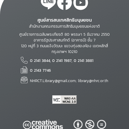
ศูนย์สารสนเทศสิทธิมนุษยชน
สำนักงานคณะกรรมการสิทธิมนุษยชนแห่งชาติ
ศูนย์ราชการเฉลิมพระเกียรติ 80 พรรษา 5 ธันวาคม 2550
อาคารรัฐประศาสนภักดี (อาคารบี) ชั้น 7
120 หมู่ที่ 3 ถนนแจ้งวัฒนะ แขวงทุ่งสองห้อง เขตหลักสี่
กรุงเทพฯ 10210
0 2141 3844, 0 2141 1987, 0 2141 3881
0 2143 7746
NHRCT.Library@gmail.com; library@nhrc.or.th