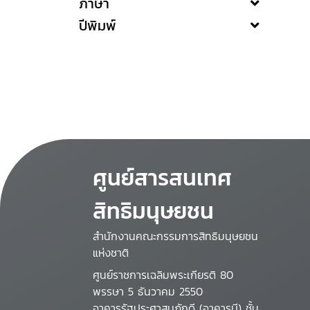
ภาษา
ปีพิมพ์
ศูนย์สารสนเทศ
สิทธิมนุษยชน
สำนักงานคณะกรรมการสิทธิมนุษยชน
แห่งชาติ
ศูนย์ราชการเฉลิมพระเกียรติ 80
พรรษา 5 ธันวาคม 2550
อาคารรัฐประศาสนภักดี (อาคารบี) ชั้น