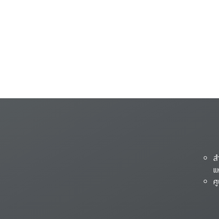
ส
แ
ศ