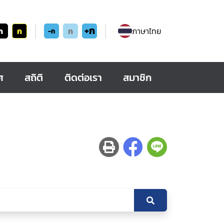
+ก
ก
ก
ก
ภาษาไทย
-ก
ศ
สถิติ
ติดต่อเรา
สมาชิก