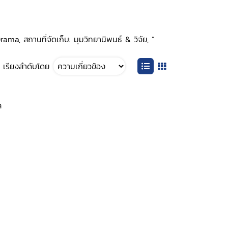
ama, สถานที่จัดเก็บ: มุมวิทยานิพนธ์ & วิจัย, ”
เรียงลำดับโดย
ล