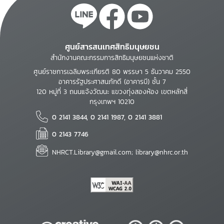
ศูนย์สารสนเทศสิทธิมนุษยชน
สำนักงานคณะกรรมการสิทธิมนุษยชนแห่งชาติ
ศูนย์ราชการเฉลิมพระเกียรติ 80 พรรษา 5 ธันวาคม 2550
อาคารรัฐประศาสนภักดี (อาคารบี) ชั้น 7
120 หมู่ที่ 3 ถนนแจ้งวัฒนะ แขวงทุ่งสองห้อง เขตหลักสี่
กรุงเทพฯ 10210
0 2141 3844, 0 2141 1987, 0 2141 3881
0 2143 7746
NHRCT.Library@gmail.com; library@nhrc.or.th