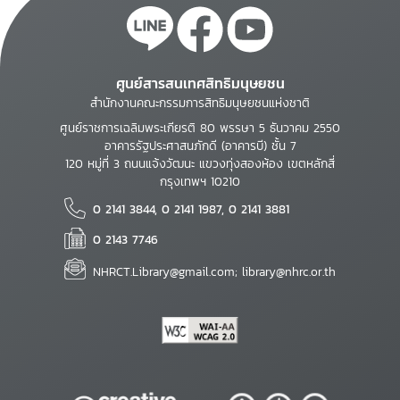
ศูนย์สารสนเทศสิทธิมนุษยชน
สำนักงานคณะกรรมการสิทธิมนุษยชนแห่งชาติ
ศูนย์ราชการเฉลิมพระเกียรติ 80 พรรษา 5 ธันวาคม 2550
อาคารรัฐประศาสนภักดี (อาคารบี) ชั้น 7
120 หมู่ที่ 3 ถนนแจ้งวัฒนะ แขวงทุ่งสองห้อง เขตหลักสี่
กรุงเทพฯ 10210
0 2141 3844, 0 2141 1987, 0 2141 3881
0 2143 7746
NHRCT.Library@gmail.com; library@nhrc.or.th