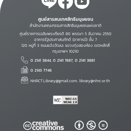
ศูนย์สารสนเทศสิทธิมนุษยชน
สำนักงานคณะกรรมการสิทธิมนุษยชนแห่งชาติ
ศูนย์ราชการเฉลิมพระเกียรติ 80 พรรษา 5 ธันวาคม 2550
อาคารรัฐประศาสนภักดี (อาคารบี) ชั้น 7
120 หมู่ที่ 3 ถนนแจ้งวัฒนะ แขวงทุ่งสองห้อง เขตหลักสี่
กรุงเทพฯ 10210
0 2141 3844, 0 2141 1987, 0 2141 3881
0 2143 7746
NHRCT.Library@gmail.com; library@nhrc.or.th