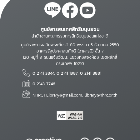
ศูนย์สารสนเทศสิทธิมนุษยชน
สำนักงานคณะกรรมการสิทธิมนุษยชนแห่งชาติ
ศูนย์ราชการเฉลิมพระเกียรติ 80 พรรษา 5 ธันวาคม 2550
อาคารรัฐประศาสนภักดี (อาคารบี) ชั้น 7
120 หมู่ที่ 3 ถนนแจ้งวัฒนะ แขวงทุ่งสองห้อง เขตหลักสี่
กรุงเทพฯ 10210
0 2141 3844, 0 2141 1987, 0 2141 3881
0 2143 7746
NHRCT.Library@gmail.com; library@nhrc.or.th