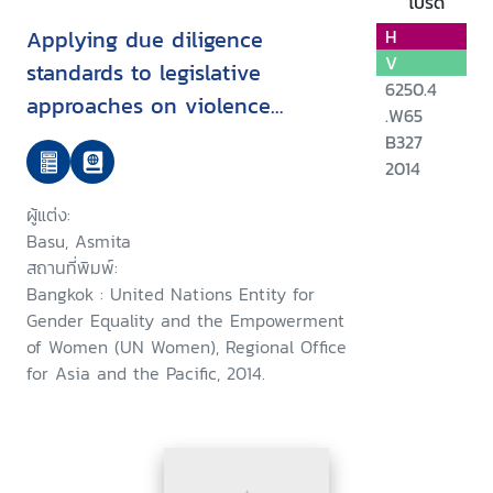
โปรด
Applying due diligence
H
V
standards to legislative
6250.4
approaches on violence
.W65
against women : outcome
B327
document, Regional Expert
2014
Group Meeting
ผู้แต่ง:
Basu, Asmita
สถานที่พิมพ์:
Bangkok : United Nations Entity for
Gender Equality and the Empowerment
of Women (UN Women), Regional Office
for Asia and the Pacific, 2014.