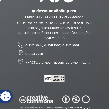
ศูนย์สารสนเทศสิทธิมนุษยชน
สำนักงานคณะกรรมการสิทธิมนุษยชนแห่งชาติ
ศูนย์ราชการเฉลิมพระเกียรติ 80 พรรษา 5 ธันวาคม 2550
อาคารรัฐประศาสนภักดี (อาคารบี) ชั้น 7
120 หมู่ที่ 3 ถนนแจ้งวัฒนะ แขวงทุ่งสองห้อง เขตหลักสี่
กรุงเทพฯ 10210
0 2141 3844, 0 2141 1987, 0 2141 3881
0 2143 7746
NHRCT.Library@gmail.com; library@nhrc.or.th
้
ดูรายละเอียดสัญญา
สงวนสิทธิ์ภายใต้สัญญาอนุญาต Creative Commons •