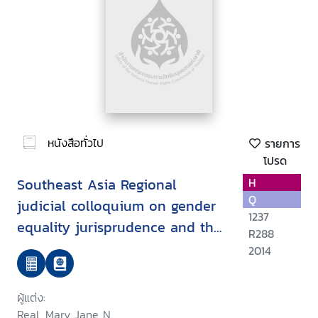
หนังสือทั่วไป
รายการ
โปรด
Southeast Asia Regional
H
Q
judicial colloquium on gender
1237
equality jurisprudence and the
R288
role of the judiciary in
2014
promoting women's access to
justice : summary of
ผู้แต่ง:
proceedings September 2013,
Real, Mary Jane N.