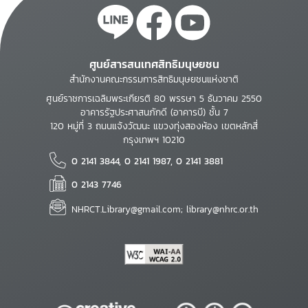
ศูนย์สารสนเทศสิทธิมนุษยชน
สำนักงานคณะกรรมการสิทธิมนุษยชนแห่งชาติ
ศูนย์ราชการเฉลิมพระเกียรติ 80 พรรษา 5 ธันวาคม 2550
อาคารรัฐประศาสนภักดี (อาคารบี) ชั้น 7
120 หมู่ที่ 3 ถนนแจ้งวัฒนะ แขวงทุ่งสองห้อง เขตหลักสี่
กรุงเทพฯ 10210
0 2141 3844, 0 2141 1987, 0 2141 3881
0 2143 7746
NHRCT.Library@gmail.com; library@nhrc.or.th