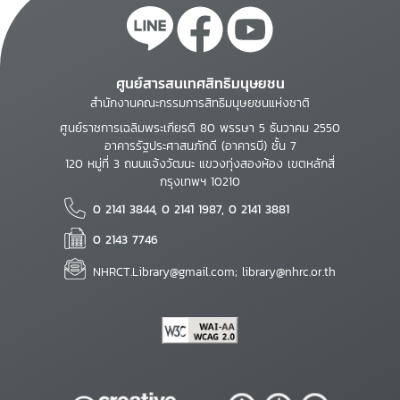
ศูนย์สารสนเทศสิทธิมนุษยชน
สำนักงานคณะกรรมการสิทธิมนุษยชนแห่งชาติ
ศูนย์ราชการเฉลิมพระเกียรติ 80 พรรษา 5 ธันวาคม 2550
อาคารรัฐประศาสนภักดี (อาคารบี) ชั้น 7
120 หมู่ที่ 3 ถนนแจ้งวัฒนะ แขวงทุ่งสองห้อง เขตหลักสี่
กรุงเทพฯ 10210
0 2141 3844, 0 2141 1987, 0 2141 3881
0 2143 7746
NHRCT.Library@gmail.com; library@nhrc.or.th