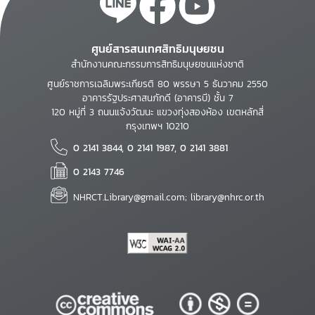
ศูนย์สารสนเทศสิทธิมนุษยชน
สำนักงานคณะกรรมการสิทธิมนุษยชนแห่งชาติ
ศูนย์ราชการเฉลิมพระเกียรติ 80 พรรษา 5 ธันวาคม 2550
อาคารรัฐประศาสนภักดี (อาคารบี) ชั้น 7
120 หมู่ที่ 3 ถนนแจ้งวัฒนะ แขวงทุ่งสองห้อง เขตหลักสี่
กรุงเทพฯ 10210
0 2141 3844, 0 2141 1987, 0 2141 3881
0 2143 7746
NHRCT.Library@gmail.com; library@nhrc.or.th