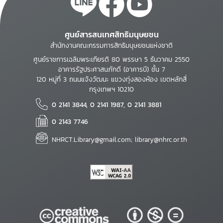
ศูนย์สารสนเทศสิทธิมนุษยชน
สำนักงานคณะกรรมการสิทธิมนุษยชนแห่งชาติ
ศูนย์ราชการเฉลิมพระเกียรติ 80 พรรษา 5 ธันวาคม 2550
อาคารรัฐประศาสนภักดี (อาคารบี) ชั้น 7
120 หมู่ที่ 3 ถนนแจ้งวัฒนะ แขวงทุ่งสองห้อง เขตหลักสี่
กรุงเทพฯ 10210
0 2141 3844, 0 2141 1987, 0 2141 3881
0 2143 7746
NHRCT.Library@gmail.com; library@nhrc.or.th