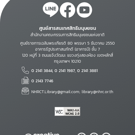
ศูนย์สารสนเทศสิทธิมนุษยชน
สำนักงานคณะกรรมการสิทธิมนุษยชนแห่งชาติ
ศูนย์ราชการเฉลิมพระเกียรติ 80 พรรษา 5 ธันวาคม 2550
อาคารรัฐประศาสนภักดี (อาคารบี) ชั้น 7
120 หมู่ที่ 3 ถนนแจ้งวัฒนะ แขวงทุ่งสองห้อง เขตหลักสี่
กรุงเทพฯ 10210
0 2141 3844, 0 2141 1987, 0 2141 3881
0 2143 7746
NHRCT.Library@gmail.com; library@nhrc.or.th