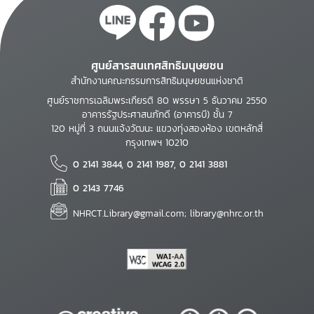
ศูนย์สารสนเทศสิทธิมนุษยชน
สำนักงานคณะกรรมการสิทธิมนุษยชนแห่งชาติ
ศูนย์ราชการเฉลิมพระเกียรติ 80 พรรษา 5 ธันวาคม 2550
อาคารรัฐประศาสนภักดี (อาคารบี) ชั้น 7
120 หมู่ที่ 3 ถนนแจ้งวัฒนะ แขวงทุ่งสองห้อง เขตหลักสี่
กรุงเทพฯ 10210
0 2141 3844, 0 2141 1987, 0 2141 3881
0 2143 7746
NHRCT.Library@gmail.com; library@nhrc.or.th