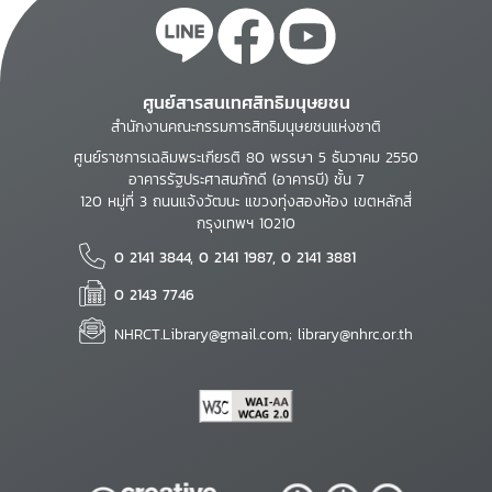
ศูนย์สารสนเทศสิทธิมนุษยชน
สำนักงานคณะกรรมการสิทธิมนุษยชนแห่งชาติ
ศูนย์ราชการเฉลิมพระเกียรติ 80 พรรษา 5 ธันวาคม 2550
อาคารรัฐประศาสนภักดี (อาคารบี) ชั้น 7
120 หมู่ที่ 3 ถนนแจ้งวัฒนะ แขวงทุ่งสองห้อง เขตหลักสี่
กรุงเทพฯ 10210
0 2141 3844, 0 2141 1987, 0 2141 3881
0 2143 7746
NHRCT.Library@gmail.com; library@nhrc.or.th