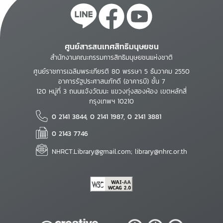
ศูนย์สารสนเทศสิทธิมนุษยชน
สำนักงานคณะกรรมการสิทธิมนุษยชนแห่งชาติ
ศูนย์ราชการเฉลิมพระเกียรติ 80 พรรษา 5 ธันวาคม 2550
อาคารรัฐประศาสนภักดี (อาคารบี) ชั้น 7
120 หมู่ที่ 3 ถนนแจ้งวัฒนะ แขวงทุ่งสองห้อง เขตหลักสี่
กรุงเทพฯ 10210
0 2141 3844, 0 2141 1987, 0 2141 3881
0 2143 7746
NHRCT.Library@gmail.com; library@nhrc.or.th