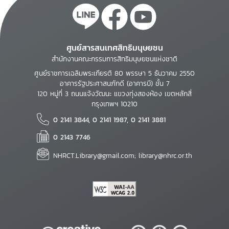
ศูนย์สารสนเทศสิทธิมนุษยชน
สำนักงานคณะกรรมการสิทธิมนุษยชนแห่งชาติ
ศูนย์ราชการเฉลิมพระเกียรติ 80 พรรษา 5 ธันวาคม 2550
อาคารรัฐประศาสนภักดี (อาคารบี) ชั้น 7
120 หมู่ที่ 3 ถนนแจ้งวัฒนะ แขวงทุ่งสองห้อง เขตหลักสี่
กรุงเทพฯ 10210
0 2141 3844, 0 2141 1987, 0 2141 3881
0 2143 7746
NHRCT.Library@gmail.com; library@nhrc.or.th