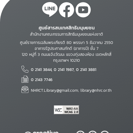
ศูนย์สารสนเทศสิทธิมนุษยชน
สำนักงานคณะกรรมการสิทธิมนุษยชนแห่งชาติ
ศูนย์ราชการเฉลิมพระเกียรติ 80 พรรษา 5 ธันวาคม 2550
อาคารรัฐประศาสนภักดี (อาคารบี) ชั้น 7
120 หมู่ที่ 3 ถนนแจ้งวัฒนะ แขวงทุ่งสองห้อง เขตหลักสี่
กรุงเทพฯ 10210
0 2141 3844, 0 2141 1987, 0 2141 3881
0 2143 7746
NHRCT.Library@gmail.com; library@nhrc.or.th