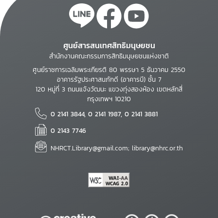
ศูนย์สารสนเทศสิทธิมนุษยชน
สำนักงานคณะกรรมการสิทธิมนุษยชนแห่งชาติ
ศูนย์ราชการเฉลิมพระเกียรติ 80 พรรษา 5 ธันวาคม 2550
อาคารรัฐประศาสนภักดี (อาคารบี) ชั้น 7
120 หมู่ที่ 3 ถนนแจ้งวัฒนะ แขวงทุ่งสองห้อง เขตหลักสี่
กรุงเทพฯ 10210
0 2141 3844, 0 2141 1987, 0 2141 3881
0 2143 7746
NHRCT.Library@gmail.com; library@nhrc.or.th