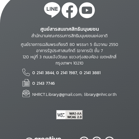
ศูนย์สารสนเทศสิทธิมนุษยชน
สำนักงานคณะกรรมการสิทธิมนุษยชนแห่งชาติ
ศูนย์ราชการเฉลิมพระเกียรติ 80 พรรษา 5 ธันวาคม 2550
อาคารรัฐประศาสนภักดี (อาคารบี) ชั้น 7
120 หมู่ที่ 3 ถนนแจ้งวัฒนะ แขวงทุ่งสองห้อง เขตหลักสี่
กรุงเทพฯ 10210
0 2141 3844, 0 2141 1987, 0 2141 3881
0 2143 7746
NHRCT.Library@gmail.com; library@nhrc.or.th