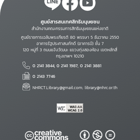
ศูนย์สารสนเทศสิทธิมนุษยชน
สำนักงานคณะกรรมการสิทธิมนุษยชนแห่งชาติ
ศูนย์ราชการเฉลิมพระเกียรติ 80 พรรษา 5 ธันวาคม 2550
อาคารรัฐประศาสนภักดี (อาคารบี) ชั้น 7
120 หมู่ที่ 3 ถนนแจ้งวัฒนะ แขวงทุ่งสองห้อง เขตหลักสี่
กรุงเทพฯ 10210
0 2141 3844, 0 2141 1987, 0 2141 3881
0 2143 7746
NHRCT.Library@gmail.com; library@nhrc.or.th