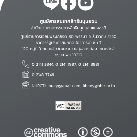
ศูนย์สารสนเทศสิทธิมนุษยชน
สำนักงานคณะกรรมการสิทธิมนุษยชนแห่งชาติ
ศูนย์ราชการเฉลิมพระเกียรติ 80 พรรษา 5 ธันวาคม 2550
อาคารรัฐประศาสนภักดี (อาคารบี) ชั้น 7
120 หมู่ที่ 3 ถนนแจ้งวัฒนะ แขวงทุ่งสองห้อง เขตหลักสี่
กรุงเทพฯ 10210
0 2141 3844, 0 2141 1987, 0 2141 3881
0 2143 7746
NHRCT.Library@gmail.com; library@nhrc.or.th