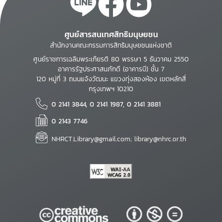
ศูนย์สารสนเทศสิทธิมนุษยชน
สำนักงานคณะกรรมการสิทธิมนุษยชนแห่งชาติ
ศูนย์ราชการเฉลิมพระเกียรติ 80 พรรษา 5 ธันวาคม 2550
อาคารรัฐประศาสนภักดี (อาคารบี) ชั้น 7
120 หมู่ที่ 3 ถนนแจ้งวัฒนะ แขวงทุ่งสองห้อง เขตหลักสี่
กรุงเทพฯ 10210
0 2141 3844, 0 2141 1987, 0 2141 3881
0 2143 7746
NHRCT.Library@gmail.com; library@nhrc.or.th