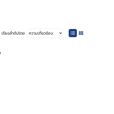
เรียงลำดับโดย
ล