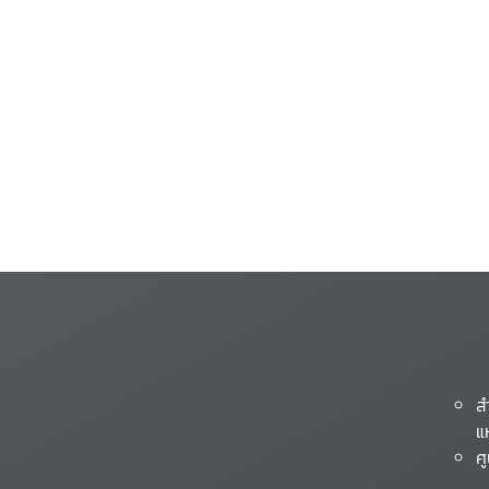
ส
แ
ศ