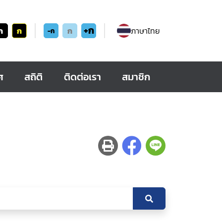
+ก
ก
ก
ก
ภาษาไทย
-ก
ศ
สถิติ
ติดต่อเรา
สมาชิก