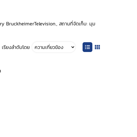
rry BruckheimerTelevision., สถานที่จัดเก็บ: มุม
เรียงลำดับโดย
ล