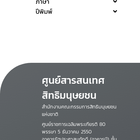
ภาษา
ปีพิมพ์
ศูนย์สารสนเทศ
สิทธิมนุษยชน
สำนักงานคณะกรรมการสิทธิมนุษยชน
แห่งชาติ
ศูนย์ราชการเฉลิมพระเกียรติ 80
พรรษา 5 ธันวาคม 2550
อาคารรัฐประศาสนภักดี (อาคารบี) ชั้น