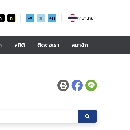
+ก
ก
ก
ก
ภาษาไทย
-ก
ศ
สถิติ
ติดต่อเรา
สมาชิก