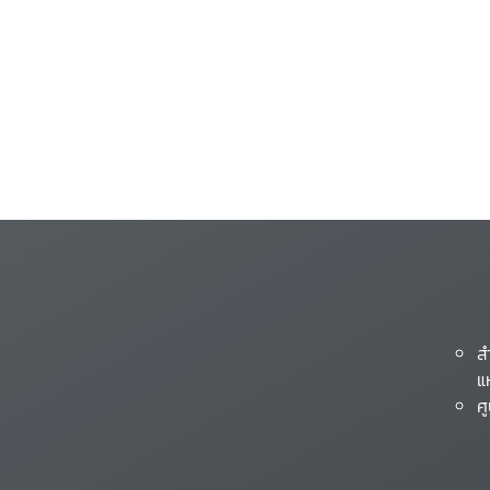
ส
แ
ศ